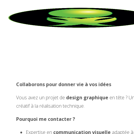
Skip
to
content
Home
Contact
Collaborons pour donner vie à vos idées
Vous avez un projet de
design graphique
en tête ? Un
créatif à la réalisation technique.
Pourquoi me contacter ?
Expertise en
communication visuelle
adaptée à v