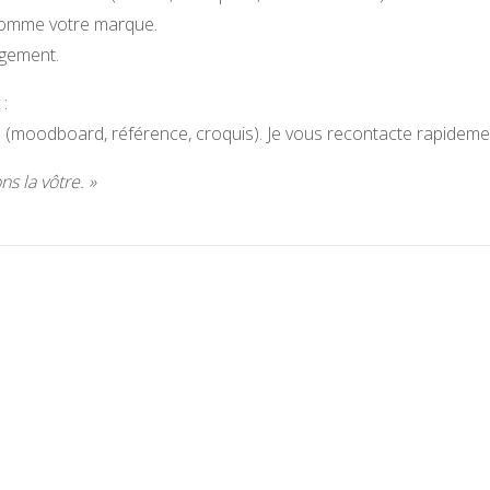
 comme votre marque.
agement.
:
on (moodboard, référence, croquis). Je vous recontacte rapidemen
s la vôtre. »